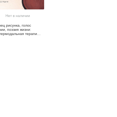
Нет в наличии
ец рисунка, голос
ии, поэзия жизни:
термодальная терапия
спрессивными
кусствами