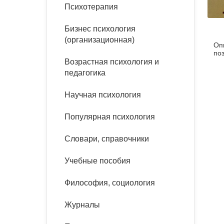
букинист
Психотерапия
Расстройства пищевого
Песочная терапия
Психология труда и
поведения
Психология развития
эргономика
Бизнес психология
Психодрама
(организационная)
Оп
Тревожные расстройства,
Социальная и
Психофизиология
по
панические атаки
организационная психология
Возрастная психология и
Сказкотерапия
педагогика
Социальная психология
Учебная литература
Другие направления
Научная психология
психотерапии
Классический и юнгианский
психоанализ
Популярная психология
Классический, эриксоновский
гипноз и НЛП
Словари, справочники
НЛП
Учебные пособия
Философия, социология
Журналы