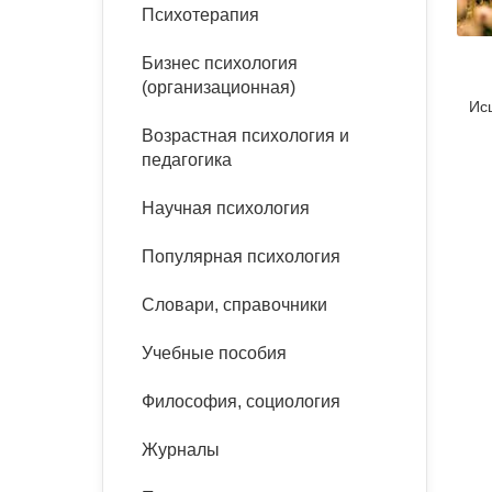
букинист
Психотерапия
Расстройства пищевого
Песочная терапия
Психология труда и
поведения
Психология развития
эргономика
Бизнес психология
Психодрама
(организационная)
Ис
Тревожные расстройства,
Социальная и
Психофизиология
панические атаки
организационная психология
Возрастная психология и
Сказкотерапия
педагогика
Социальная психология
Учебная литература
Другие направления
Научная психология
психотерапии
Классический и юнгианский
психоанализ
Популярная психология
Классический, эриксоновский
гипноз и НЛП
Словари, справочники
НЛП
Учебные пособия
Философия, социология
Журналы