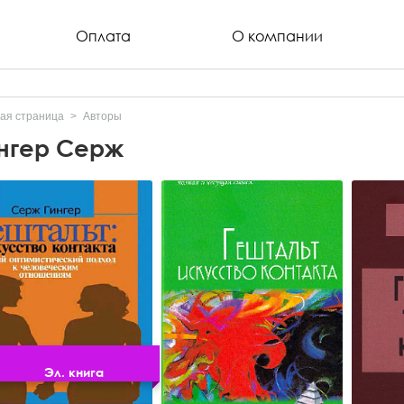
Оплата
О компании
ая страница
Авторы
нгер Серж
Эл. книга