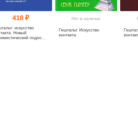
418 ₽
Нет в наличии
тальт: искусство
Гештальт. Искусство
Гештал
нтакта. Новый
контакта
контак
тимистический подход к
ловеческим
ношениям (pdf)