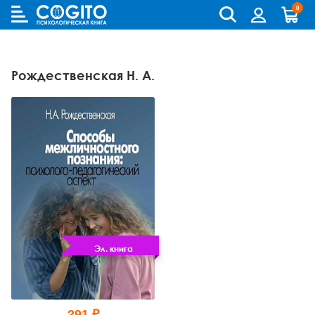
0
Cogito
Бланковые методики
Книги и руководства по метафорическим картам
Аутизм и патопсихология
Когнитивно-поведенческая терапия (КПТ) и ДПТ
Лидерство и управление персоналом
Взрослый и пожилой возраст
Деятельность и общение
Для родителей
Бизнес (организационная) психология
Детская психология
Психокоррекционные программы
Рождественская Н. А.
Компьютерные методики
Колоды метафорических карт
Биполярное и депрессивное расстройство
Гештальт-терапия
Переговоры, презентации и коучинг
Особенности развития (специальная педагогика)
История психологии и историческая психология
Для детей (игры и книги)
Возрастная психология и педагогика
Другие научные работы по психологии
Аудиокниги, лекции, музыка
Методики ИМАТОН
Психологические игры
Горевание
Телесно - ориентированная терапия
Психология влияния, конфликтология, НЛП
Педагогическая психология
Медицинская и патопсихология
Для подростков
Клиническая психология
Литература по психологии на иностранных языках
Методические руководства
Горевание, травмы, ПТСР
Арт-терапия
Ранний возраст
Методология
Помоги себе сам
Научная психология
Популярная литература по психологии
Зависимости
Семейная и парная терапия
Школьники и подростки
Методы психологии
Саморазвитие
Популярная психология
Практическая психология
Обсессивно-компульсивное расстройство
Сексология
Общая психология
Семья, развод, отношения
Психодиагностика
Психотерапия
Пограничное и нарциссическое расстройство
Транзактный анализ
Прикладная психология
Психотерапия
Непсихологическая литература
Эл. книга
Психосоматика
Экзистенциальная, гуманистическая и логотерапия
Психология личности
Учебная литература
Психология личности букинист
Расстройства пищевого поведения
Песочная терапия
Психология развития
Психология развития
291 ₽