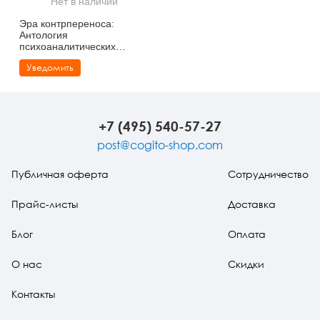
Нет в наличии
Тревожные расстройства, панические атаки
Психодрама
Психология труда и эргономика
Социальная и организационная психология
Эра контрпереноса:
Антология
Сказкотерапия
Психофизиология
Учебная литература
психоаналитических
исследований (1949-1999
Уведомить
гг.)
Другие направления психотерапии
Социальная психология
Классический и юнгианский психоанализ
Классический, эриксоновский гипноз и НЛП
+7 (495) 540-57-27
НЛП
post@cogito-shop.com
Публичная оферта
Сотрудничество
Прайс-листы
Доставка
Блог
Оплата
О нас
Скидки
Контакты