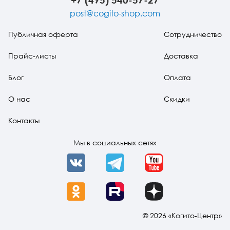
Тревожные расстройства, панические атаки
Психодрама
Психология труда и эргономика
Социальная и организационная психология
post@cogito-shop.com
Сказкотерапия
Психофизиология
Учебная литература
Публичная оферта
Сотрудничество
Другие направления психотерапии
Социальная психология
Классический и юнгианский психоанализ
Прайс-листы
Доставка
Блог
Оплата
Классический, эриксоновский гипноз и НЛП
О нас
Скидки
НЛП
Контакты
Мы в социальных сетях
VK
Telegram
YouTube
OK
Rutube
Dzen
© 2026 «Когито-Центр»