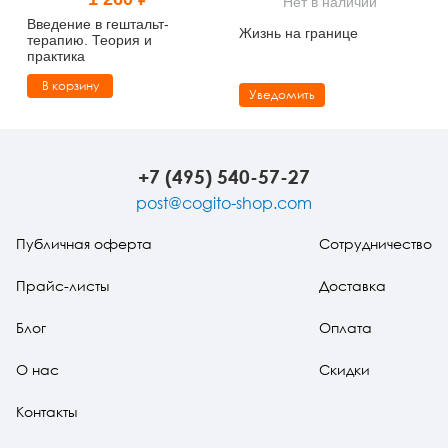
Нет в наличии
Тревожные расстройства, панические атаки
Психодрама
Психология труда и эргономика
Социальная и организационная психология
Введение в гештальт-
Жизнь на границе
терапию. Теория и
практика
Сказкотерапия
Психофизиология
Учебная литература
В корзину
Уведомить
Другие направления психотерапии
Социальная психология
Классический и юнгианский психоанализ
Классический, эриксоновский гипноз и НЛП
+7 (495) 540-57-27
НЛП
post@cogito-shop.com
Публичная оферта
Сотрудничество
Прайс-листы
Доставка
Блог
Оплата
О нас
Скидки
Контакты