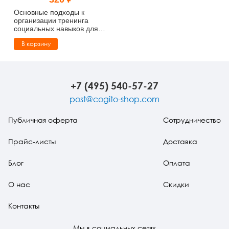
Тревожные расстройства, панические атаки
Психодрама
Психология труда и эргономика
Социальная и организационная психология
Основные подходы к
организации тренинга
социальных навыков для
Сказкотерапия
Психофизиология
Учебная литература
больных шизофренией
В корзину
Другие направления психотерапии
Социальная психология
Классический и юнгианский психоанализ
Классический, эриксоновский гипноз и НЛП
+7 (495) 540-57-27
post@cogito-shop.com
НЛП
Публичная оферта
Сотрудничество
Прайс-листы
Доставка
Блог
Оплата
О нас
Скидки
Контакты
Мы в социальных сетях