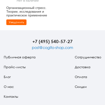
Нет в наличии
Тревожные расстройства, панические атаки
Психодрама
Психология труда и эргономика
Социальная и организационная психология
Организационный стресс.
Теории, исследования и
Сказкотерапия
Психофизиология
Учебная литература
практическое применение
Уведомить
Другие направления психотерапии
Социальная психология
Классический и юнгианский психоанализ
Классический, эриксоновский гипноз и НЛП
+7 (495) 540-57-27
НЛП
post@cogito-shop.com
Публичная оферта
Сотрудничество
Прайс-листы
Доставка
Блог
Оплата
О нас
Скидки
Контакты