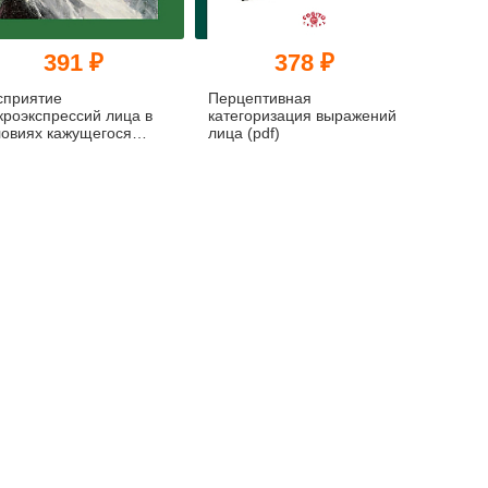
391 ₽
378 ₽
сприятие
Перцептивная
кроэкспрессий лица в
категоризация выражений
ловиях кажущегося
лица (pdf)
ижения и маскировки
f)