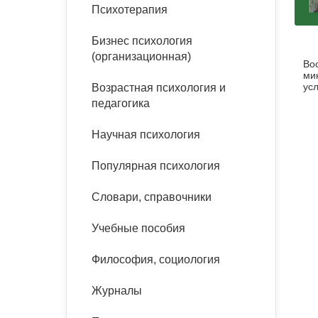
букинист
Психотерапия
Расстройства пищевого
Песочная терапия
Психология труда и
поведения
Психология развития
эргономика
Бизнес психология
Психодрама
(организационная)
Во
Тревожные расстройства,
Социальная и
Психофизиология
ми
панические атаки
организационная психология
ус
Возрастная психология и
Сказкотерапия
дв
педагогика
Социальная психология
(pd
Учебная литература
Другие направления
Научная психология
психотерапии
Классический и юнгианский
психоанализ
Популярная психология
Классический, эриксоновский
гипноз и НЛП
Словари, справочники
НЛП
Учебные пособия
Философия, социология
Журналы