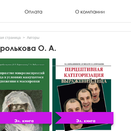
Оплата
О компании
ая страница
Авторы
ролькова О. А.
Эл. книга
Эл. книга