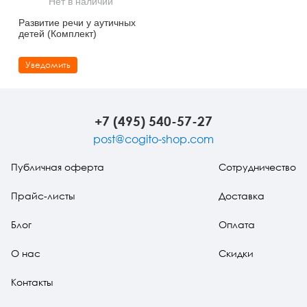
Нет в наличии
Тревожные расстройства, панические атаки
Психодрама
Психология труда и эргономика
Социальная и организационная психология
Развитие речи у аутичных
детей (Комплект)
Сказкотерапия
Психофизиология
Учебная литература
Уведомить
Другие направления психотерапии
Социальная психология
Классический и юнгианский психоанализ
Классический, эриксоновский гипноз и НЛП
+7 (495) 540-57-27
НЛП
post@cogito-shop.com
Публичная оферта
Сотрудничество
Прайс-листы
Доставка
Блог
Оплата
О нас
Скидки
Контакты