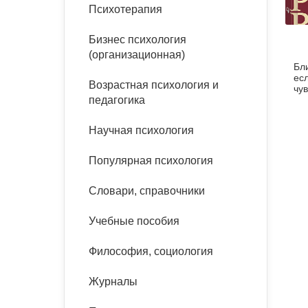
букинист
Психотерапия
Расстройства пищевого
Песочная терапия
Психология труда и
поведения
Психология развития
эргономика
Бизнес психология
Психодрама
(организационная)
Бли
Тревожные расстройства,
Социальная и
Психофизиология
ес
панические атаки
организационная психология
Возрастная психология и
Сказкотерапия
чу
педагогика
(к
Социальная психология
Учебная литература
Другие направления
Научная психология
психотерапии
Классический и юнгианский
психоанализ
Популярная психология
Классический, эриксоновский
гипноз и НЛП
Словари, справочники
НЛП
Учебные пособия
Философия, социология
Журналы