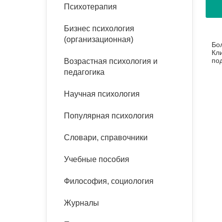
букинист
Психотерапия
Расстройства пищевого
Песочная терапия
Психология труда и
поведения
Психология развития
эргономика
Бизнес психология
Психодрама
(организационная)
Бо
Тревожные расстройства,
Социальная и
Психофизиология
Кл
панические атаки
организационная психология
по
Возрастная психология и
Сказкотерапия
ро
педагогика
Социальная психология
Учебная литература
Другие направления
Научная психология
психотерапии
Классический и юнгианский
психоанализ
Популярная психология
Классический, эриксоновский
гипноз и НЛП
Словари, справочники
НЛП
Учебные пособия
Философия, социология
Журналы