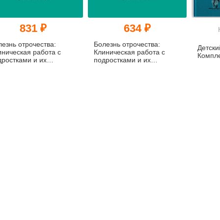
831 ₽
634 ₽
лезнь отрочества:
Болезнь отрочества:
Детски
иническая работа с
Клиническая работа с
Компле
дростками и их
подростками и их
дителями
родителями (pdf)