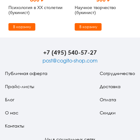
Тревожные расстройства, панические атаки
Психодрама
Психология труда и эргономика
Социальная и организационная психология
Психология в XX столетии
Научное творчество
(букинист)
(букинист)
Сказкотерапия
Психофизиология
Учебная литература
В корзину
В корзину
Другие направления психотерапии
Социальная психология
Классический и юнгианский психоанализ
Классический, эриксоновский гипноз и НЛП
+7 (495) 540-57-27
post@cogito-shop.com
НЛП
Публичная оферта
Сотрудничество
Прайс-листы
Доставка
Блог
Оплата
О нас
Скидки
Контакты
Мы в социальных сетях