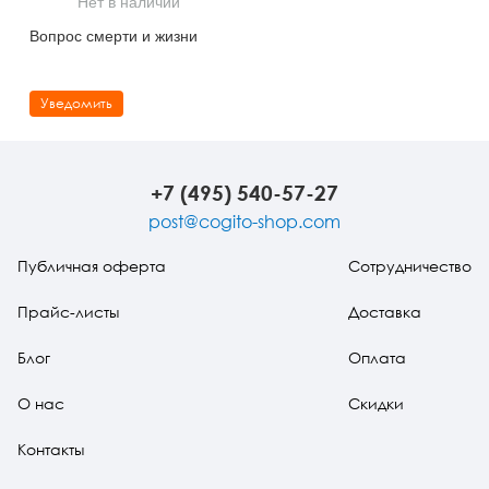
Нет в наличии
Тревожные расстройства, панические атаки
Психодрама
Психология труда и эргономика
Социальная и организационная психология
Вопрос смерти и жизни
Сказкотерапия
Психофизиология
Учебная литература
Уведомить
Другие направления психотерапии
Социальная психология
Классический и юнгианский психоанализ
Классический, эриксоновский гипноз и НЛП
+7 (495) 540-57-27
НЛП
post@cogito-shop.com
Публичная оферта
Сотрудничество
Прайс-листы
Доставка
Блог
Оплата
О нас
Скидки
Контакты