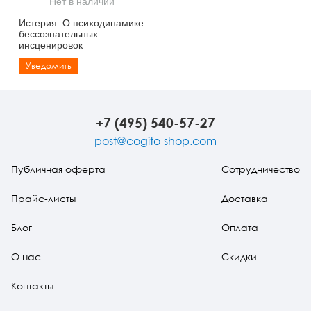
Нет в наличии
Тревожные расстройства, панические атаки
Психодрама
Психология труда и эргономика
Социальная и организационная психология
Истерия. О психодинамике
бессознательных
Сказкотерапия
Психофизиология
Учебная литература
инсценировок
Уведомить
Другие направления психотерапии
Социальная психология
Классический и юнгианский психоанализ
Классический, эриксоновский гипноз и НЛП
+7 (495) 540-57-27
НЛП
post@cogito-shop.com
Публичная оферта
Сотрудничество
Прайс-листы
Доставка
Блог
Оплата
О нас
Скидки
Контакты