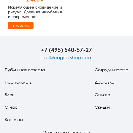
Тревожные расстройства, панические атаки
Психодрама
Психология труда и эргономика
Социальная и организационная психология
Исцеляющее сновидение и
ритуал. Древняя инкубация
и современная
Сказкотерапия
Психофизиология
Учебная литература
психотерапия
В корзину
Другие направления психотерапии
Социальная психология
Классический и юнгианский психоанализ
Классический, эриксоновский гипноз и НЛП
+7 (495) 540-57-27
post@cogito-shop.com
НЛП
Публичная оферта
Сотрудничество
Прайс-листы
Доставка
Блог
Оплата
О нас
Скидки
Контакты
Мы в социальных сетях