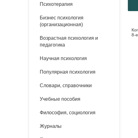
букинист
Психотерапия
Расстройства пищевого
Песочная терапия
Психология труда и
поведения
Психология развития
эргономика
Бизнес психология
Психодрама
(организационная)
Ко
Тревожные расстройства,
Социальная и
Психофизиология
8-е
панические атаки
организационная психология
Возрастная психология и
Сказкотерапия
педагогика
Социальная психология
Учебная литература
Другие направления
Научная психология
психотерапии
Классический и юнгианский
психоанализ
Популярная психология
Классический, эриксоновский
гипноз и НЛП
Словари, справочники
НЛП
Учебные пособия
Философия, социология
Журналы