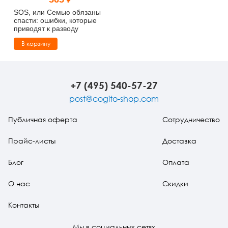
Тревожные расстройства, панические атаки
Психодрама
Психология труда и эргономика
Социальная и организационная психология
SOS, или Семью обязаны
спасти: ошибки, которые
приводят к разводу
Сказкотерапия
Психофизиология
Учебная литература
В корзину
Другие направления психотерапии
Социальная психология
Классический и юнгианский психоанализ
Классический, эриксоновский гипноз и НЛП
+7 (495) 540-57-27
post@cogito-shop.com
НЛП
Публичная оферта
Сотрудничество
Прайс-листы
Доставка
Блог
Оплата
О нас
Скидки
Контакты
Мы в социальных сетях