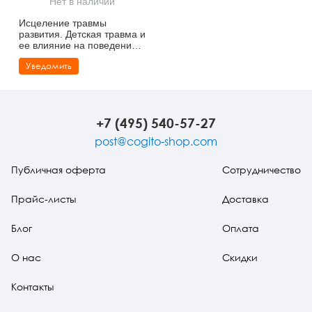
Нет в наличии
Тревожные расстройства, панические атаки
Психодрама
Психология труда и эргономика
Социальная и организационная психология
Исцеление травмы
развития. Детская травма и
Сказкотерапия
Психофизиология
Учебная литература
ее влияние на поведение,
самооценку и способность
Уведомить
к отношениям
Другие направления психотерапии
Социальная психология
Классический и юнгианский психоанализ
Классический, эриксоновский гипноз и НЛП
+7 (495) 540-57-27
НЛП
post@cogito-shop.com
Публичная оферта
Сотрудничество
Прайс-листы
Доставка
Блог
Оплата
О нас
Скидки
Контакты