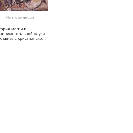
Нет в наличии
тория магии и
спериментальной науки
х связь с христианской
слью в первые
инадцать веков нашей
. В 2-х томах