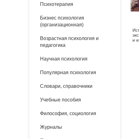
букинист
Психотерапия
Расстройства пищевого
Песочная терапия
Психология труда и
поведения
Психология развития
эргономика
Бизнес психология
Психодрама
(организационная)
Ис
Тревожные расстройства,
Социальная и
Психофизиология
эк
панические атаки
организационная психология
Возрастная психология и
Сказкотерапия
и и
педагогика
мы
Социальная психология
тр
Учебная литература
Другие направления
эры
Научная психология
психотерапии
Классический и юнгианский
психоанализ
Популярная психология
Классический, эриксоновский
гипноз и НЛП
Словари, справочники
НЛП
Учебные пособия
Философия, социология
Журналы