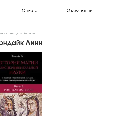
Оплата
О компании
ая страница
Авторы
рндайк Линн