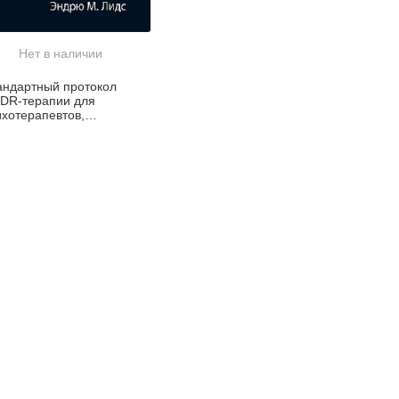
Нет в наличии
андартный протокол
DR-терапии для
ихотерапевтов,
первизоров и
нсультантов