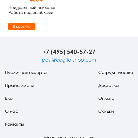
Тревожные расстройства, панические атаки
Психодрама
Психология труда и эргономика
Социальная и организационная психология
Неидеальный психолог.
Работа над ошибками
Сказкотерапия
Психофизиология
Учебная литература
В корзину
Другие направления психотерапии
Социальная психология
Классический и юнгианский психоанализ
Классический, эриксоновский гипноз и НЛП
+7 (495) 540-57-27
post@cogito-shop.com
НЛП
Публичная оферта
Сотрудничество
Прайс-листы
Доставка
Блог
Оплата
О нас
Скидки
Контакты
Мы в социальных сетях