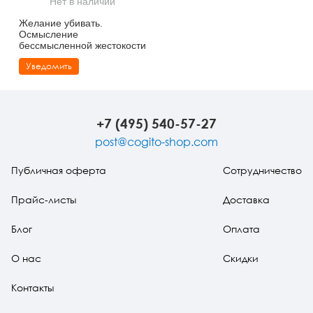
Нет в наличии
Тревожные расстройства, панические атаки
Психодрама
Психология труда и эргономика
Социальная и организационная психология
Желание убивать.
Осмысление
Сказкотерапия
Психофизиология
Учебная литература
бессмысленной жестокости
Уведомить
Другие направления психотерапии
Социальная психология
Классический и юнгианский психоанализ
Классический, эриксоновский гипноз и НЛП
+7 (495) 540-57-27
НЛП
post@cogito-shop.com
Публичная оферта
Сотрудничество
Прайс-листы
Доставка
Блог
Оплата
О нас
Скидки
Контакты