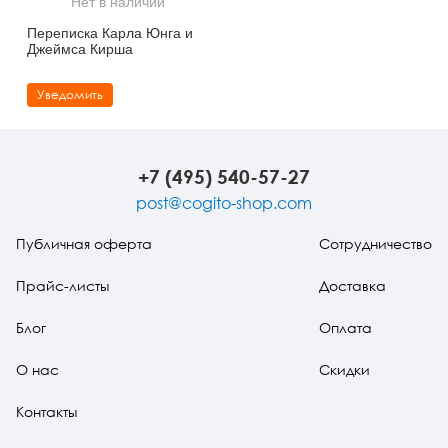
Нет в наличии
Тревожные расстройства, панические атаки
Психодрама
Психология труда и эргономика
Социальная и организационная психология
Переписка Карла Юнга и
Джеймса Кирша
Сказкотерапия
Психофизиология
Учебная литература
Уведомить
Другие направления психотерапии
Социальная психология
Классический и юнгианский психоанализ
Классический, эриксоновский гипноз и НЛП
+7 (495) 540-57-27
НЛП
post@cogito-shop.com
Публичная оферта
Сотрудничество
Прайс-листы
Доставка
Блог
Оплата
О нас
Скидки
Контакты