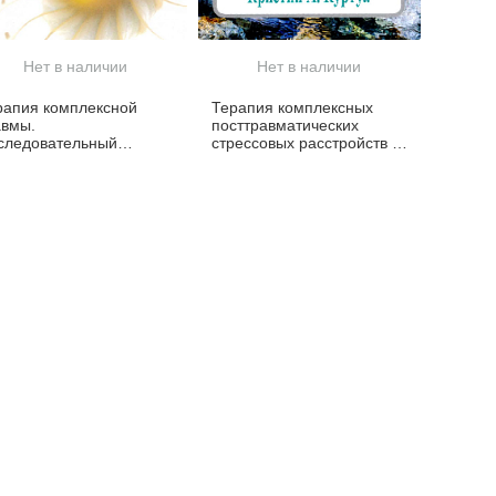
Нет в наличии
Нет в наличии
рапия комплексной
Терапия комплексных
авмы.
посттравматических
следовательный
стрессовых расстройств у
дход на основе
взрослых. Научные
ношений
основы и терапевтические
модели