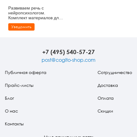
Развиваем речь с
нейропсихологом.
Комплект материалов для
работы с детьми старшего
Уведомить
дошкольного и младшего
школьного возраста
+7 (495) 540-57-27
post@cogito-shop.com
Публичная оферта
Сотрудничество
Прайс-листы
Доставка
Блог
Оплата
О нас
Скидки
Контакты
Мы в социальных сетях