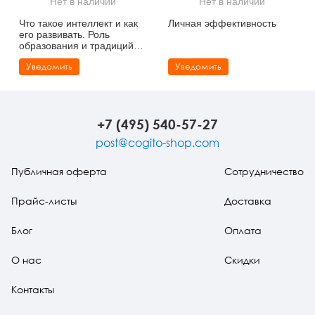
Нет в наличии
Нет в наличии
Тревожные расстройства, панические атаки
Психодрама
Психология труда и эргономика
Социальная и организационная психология
Что такое интеллект и как
Личная эффективность
его развивать. Роль
Сказкотерапия
Психофизиология
Учебная литература
образования и традиций
(карманный формат)
Уведомить
Уведомить
Другие направления психотерапии
Социальная психология
Классический и юнгианский психоанализ
Классический, эриксоновский гипноз и НЛП
+7 (495) 540-57-27
НЛП
post@cogito-shop.com
Публичная оферта
Сотрудничество
Прайс-листы
Доставка
Блог
Оплата
О нас
Скидки
Контакты