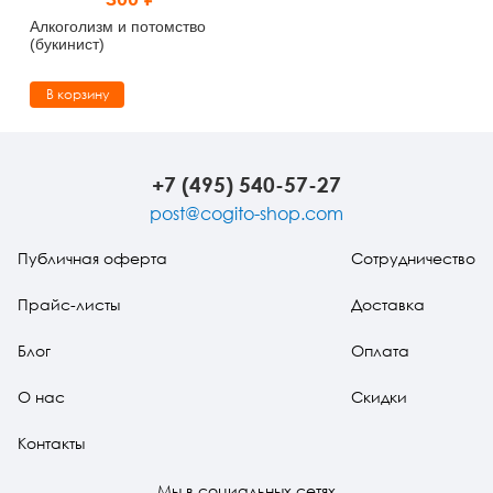
Тревожные расстройства, панические атаки
Психодрама
Психология труда и эргономика
Социальная и организационная психология
Алкоголизм и потомство
(букинист)
Сказкотерапия
Психофизиология
Учебная литература
В корзину
Другие направления психотерапии
Социальная психология
Классический и юнгианский психоанализ
Классический, эриксоновский гипноз и НЛП
+7 (495) 540-57-27
post@cogito-shop.com
НЛП
Публичная оферта
Сотрудничество
Прайс-листы
Доставка
Блог
Оплата
О нас
Скидки
Контакты
Мы в социальных сетях