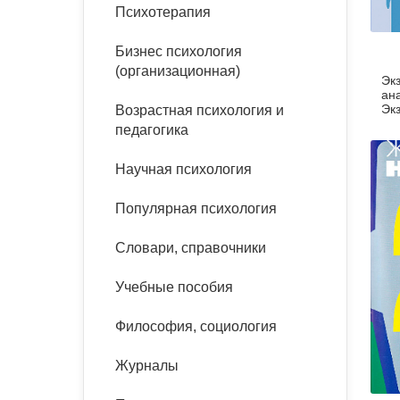
букинист
Психотерапия
Расстройства пищевого
Песочная терапия
Психология труда и
поведения
Психология развития
эргономика
Бизнес психология
Психодрама
(организационная)
Эк
Тревожные расстройства,
Социальная и
Психофизиология
ан
панические атаки
организационная психология
Эк
Возрастная психология и
Сказкотерапия
по
педагогика
Социальная психология
(pd
Учебная литература
Другие направления
Научная психология
психотерапии
Классический и юнгианский
психоанализ
Популярная психология
Классический, эриксоновский
гипноз и НЛП
Словари, справочники
НЛП
Учебные пособия
Философия, социология
Журналы