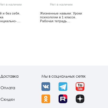
Нет в наличии
Нет в наличии
й и без себя.
Жизненные навыки: Уроки
ка
психологии в 1 классе.
енциально-
Рабочая тетрадь
ической
школьника
ерапии
Доставка
Мы в социальных сетях
Оплата
VK
Telegram
YouTube
Скидки
OK
Rutube
Dzen