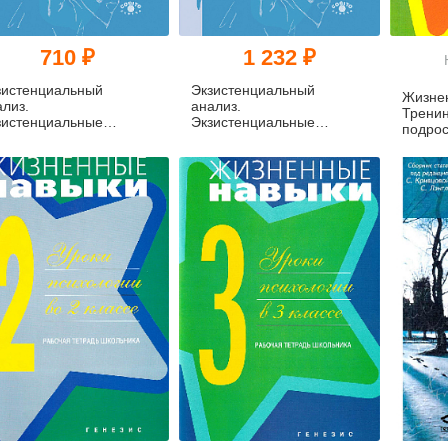
710 ₽
1 232 ₽
зистенциальный
Экзистенциальный
Жизне
ализ.
анализ.
Тренин
зистенциальные
Экзистенциальные
подрос
дходы в психотерапии
подходы в психотерапии
f)