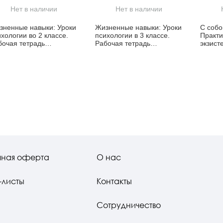
Нет в наличии
Нет в наличии
зненные навыки: Уроки
Жизненные навыки: Уроки
С собо
хологии во 2 классе.
психологии в 3 классе.
Практи
бочая тетрадь
Рабочая тетрадь
экзист
ольника
школьника
аналит
психот
чная оферта
О нас
-листы
Контакты
Сотрудничество