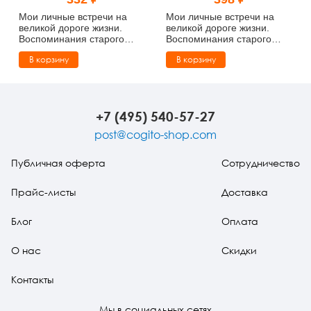
Тревожные расстройства, панические атаки
Психодрама
Психология труда и эргономика
Социальная и организационная психология
Мои личные встречи на
Мои личные встречи на
великой дороге жизни.
великой дороге жизни.
Воспоминания старого
Воспоминания старого
Сказкотерапия
Психофизиология
Учебная литература
психолога (pdf)
психолога
В корзину
В корзину
Другие направления психотерапии
Социальная психология
Классический и юнгианский психоанализ
Классический, эриксоновский гипноз и НЛП
+7 (495) 540-57-27
post@cogito-shop.com
НЛП
Публичная оферта
Сотрудничество
Прайс-листы
Доставка
Блог
Оплата
О нас
Скидки
Контакты
Мы в социальных сетях