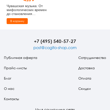
Тревожные расстройства, панические атаки
Психодрама
Психология труда и эргономика
Социальная и организационная психология
Чувашская музыка: От
мифологических времен
до становления
Сказкотерапия
Психофизиология
Учебная литература
современного
В корзину
профессионализма (pdf)
Другие направления психотерапии
Социальная психология
Классический и юнгианский психоанализ
Классический, эриксоновский гипноз и НЛП
+7 (495) 540-57-27
post@cogito-shop.com
НЛП
Публичная оферта
Сотрудничество
Прайс-листы
Доставка
Блог
Оплата
О нас
Скидки
Контакты
Мы в социальных сетях