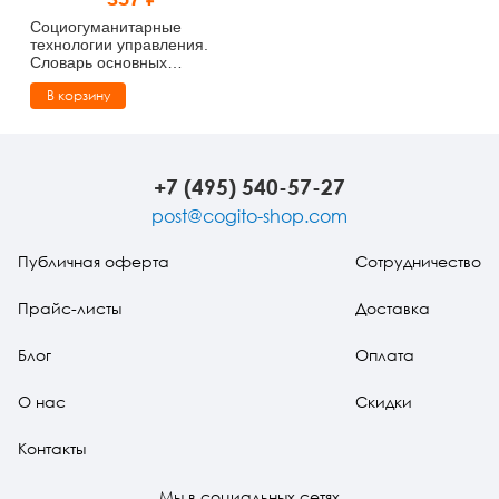
Тревожные расстройства, панические атаки
Психодрама
Психология труда и эргономика
Социальная и организационная психология
Социогуманитарные
технологии управления.
Словарь основных
Сказкотерапия
Психофизиология
Учебная литература
терминов (pdf)
В корзину
Другие направления психотерапии
Социальная психология
Классический и юнгианский психоанализ
Классический, эриксоновский гипноз и НЛП
+7 (495) 540-57-27
post@cogito-shop.com
НЛП
Публичная оферта
Сотрудничество
Прайс-листы
Доставка
Блог
Оплата
О нас
Скидки
Контакты
Мы в социальных сетях