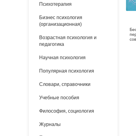
букинист
Психотерапия
Расстройства пищевого
Песочная терапия
Психология труда и
поведения
Психология развития
эргономика
Бизнес психология
Психодрама
(организационная)
Бе
Тревожные расстройства,
Социальная и
Психофизиология
пе
панические атаки
организационная психология
Возрастная психология и
Сказкотерапия
со
педагогика
Социальная психология
Учебная литература
Другие направления
Научная психология
психотерапии
Классический и юнгианский
психоанализ
Популярная психология
Классический, эриксоновский
гипноз и НЛП
Словари, справочники
НЛП
Учебные пособия
Философия, социология
Журналы