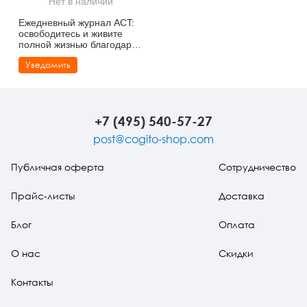
Нет в наличии
Тревожные расстройства, панические атаки
Психодрама
Психология труда и эргономика
Социальная и организационная психология
Ежедневный журнал ACT:
освободитесь и живите
Сказкотерапия
Психофизиология
Учебная литература
полной жизнью благодаря
терапии и ответственности
Уведомить
Другие направления психотерапии
Социальная психология
Классический и юнгианский психоанализ
Классический, эриксоновский гипноз и НЛП
+7 (495) 540-57-27
НЛП
post@cogito-shop.com
Публичная оферта
Сотрудничество
Прайс-листы
Доставка
Блог
Оплата
О нас
Скидки
Контакты