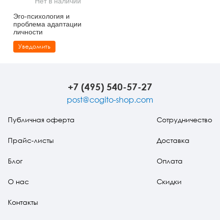
Нет в наличии
Тревожные расстройства, панические атаки
Психодрама
Психология труда и эргономика
Социальная и организационная психология
Эго-психология и
проблема адаптации
Сказкотерапия
Психофизиология
Учебная литература
личности
Уведомить
Другие направления психотерапии
Социальная психология
Классический и юнгианский психоанализ
Классический, эриксоновский гипноз и НЛП
+7 (495) 540-57-27
НЛП
post@cogito-shop.com
Публичная оферта
Сотрудничество
Прайс-листы
Доставка
Блог
Оплата
О нас
Скидки
Контакты