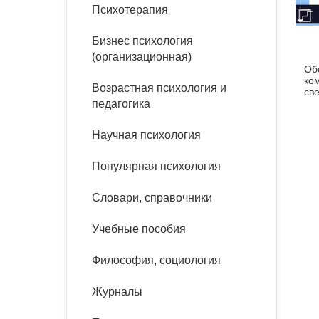
букинист
Психотерапия
Расстройства пищевого
Песочная терапия
Психология труда и
поведения
Психология развития
эргономика
Бизнес психология
Психодрама
(организационная)
Об
Тревожные расстройства,
Социальная и
Психофизиология
ко
панические атаки
организационная психология
Возрастная психология и
Сказкотерапия
св
педагогика
Социальная психология
Учебная литература
Другие направления
Научная психология
психотерапии
Классический и юнгианский
психоанализ
Популярная психология
Классический, эриксоновский
гипноз и НЛП
Словари, справочники
НЛП
Учебные пособия
Философия, социология
Журналы