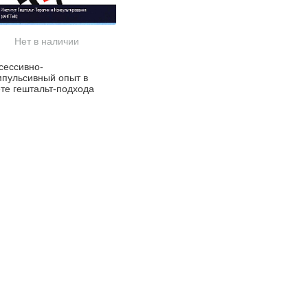
Нет в наличии
сессивно-
мпульсивный опыт в
ете гештальт-подхода