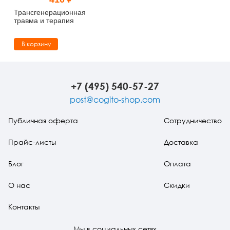
Тревожные расстройства, панические атаки
Психодрама
Психология труда и эргономика
Социальная и организационная психология
Трансгенерационная
травма и терапия
Сказкотерапия
Психофизиология
Учебная литература
В корзину
Другие направления психотерапии
Социальная психология
Классический и юнгианский психоанализ
Классический, эриксоновский гипноз и НЛП
+7 (495) 540-57-27
post@cogito-shop.com
НЛП
Публичная оферта
Сотрудничество
Прайс-листы
Доставка
Блог
Оплата
О нас
Скидки
Контакты
Мы в социальных сетях