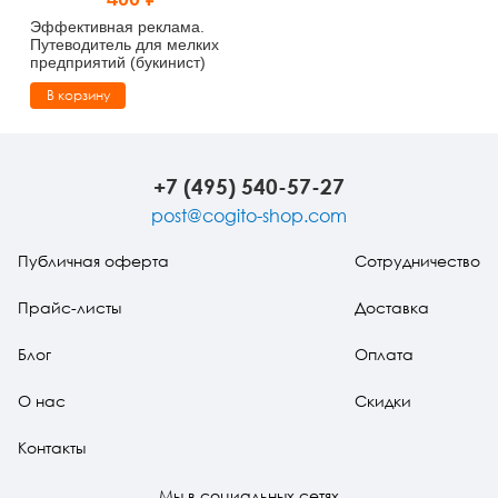
Тревожные расстройства, панические атаки
Психодрама
Психология труда и эргономика
Социальная и организационная психология
Эффективная реклама.
Путеводитель для мелких
предприятий (букинист)
Сказкотерапия
Психофизиология
Учебная литература
В корзину
Другие направления психотерапии
Социальная психология
Классический и юнгианский психоанализ
Классический, эриксоновский гипноз и НЛП
+7 (495) 540-57-27
post@cogito-shop.com
НЛП
Публичная оферта
Сотрудничество
Прайс-листы
Доставка
Блог
Оплата
О нас
Скидки
Контакты
Мы в социальных сетях