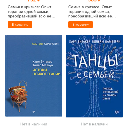
Тревожные расстройства, панические атаки
Психодрама
Психология труда и эргономика
Социальная и организационная психология
Семья в кризисе: Опыт
Семья в кризисе: Опыт
терапии одной семьи,
терапии одной семьи,
преобразивший всю ее
преобразивший всю ее
Сказкотерапия
Психофизиология
Учебная литература
жизнь (pdf)
жизнь
В корзину
В корзину
Другие направления психотерапии
Социальная психология
Классический и юнгианский психоанализ
Классический, эриксоновский гипноз и НЛП
НЛП
Нет в наличии
Нет в наличии