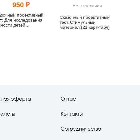
950 ₽
Нет в наличии
азочный проективный
Сказочный проективный
ст: Для исследования
тест. Стимульный
чности детей
материал (21 карт-табл)
ководство)
чная оферта
О нас
-листы
Контакты
Сотрудничество