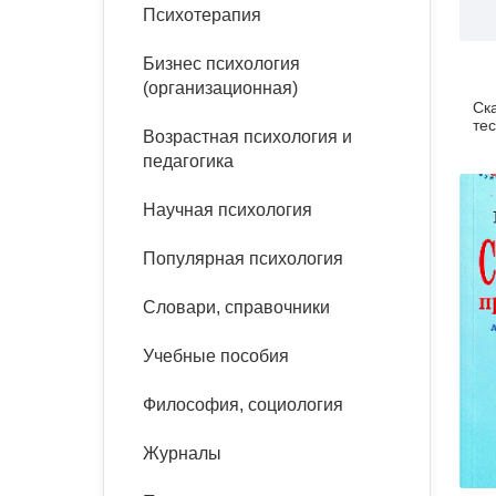
букинист
Психотерапия
Расстройства пищевого
Песочная терапия
Психология труда и
поведения
Психология развития
эргономика
Бизнес психология
Психодрама
(организационная)
Ск
Тревожные расстройства,
Социальная и
Психофизиология
тес
панические атаки
организационная психология
Возрастная психология и
Сказкотерапия
педагогика
Социальная психология
Учебная литература
Другие направления
Научная психология
психотерапии
Классический и юнгианский
психоанализ
Популярная психология
Классический, эриксоновский
гипноз и НЛП
Словари, справочники
НЛП
Учебные пособия
Философия, социология
Журналы