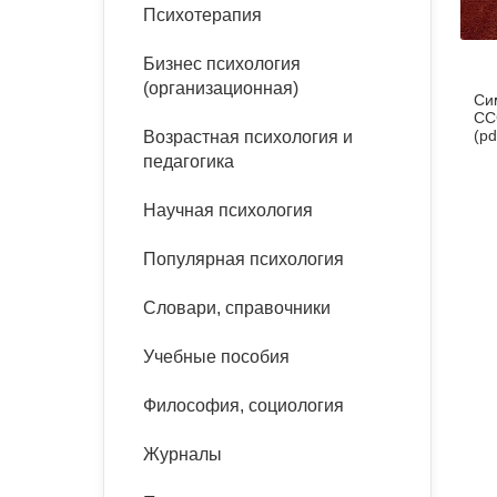
букинист
Психотерапия
Расстройства пищевого
Песочная терапия
Психология труда и
поведения
Психология развития
эргономика
Бизнес психология
Психодрама
(организационная)
Си
Тревожные расстройства,
Социальная и
Психофизиология
СС
панические атаки
организационная психология
(pd
Возрастная психология и
Сказкотерапия
педагогика
Социальная психология
Учебная литература
Другие направления
Научная психология
психотерапии
Классический и юнгианский
психоанализ
Популярная психология
Классический, эриксоновский
гипноз и НЛП
Словари, справочники
НЛП
Учебные пособия
Философия, социология
Журналы