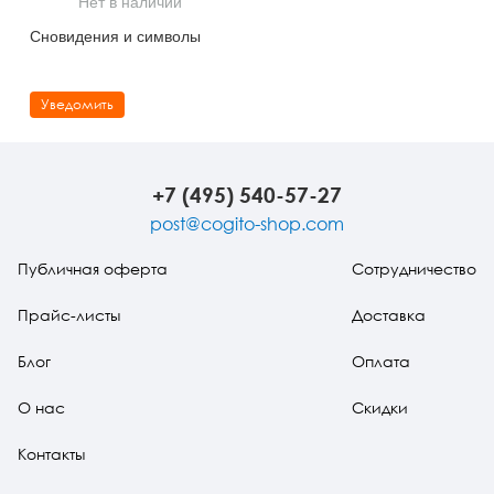
Нет в наличии
Тревожные расстройства, панические атаки
Психодрама
Психология труда и эргономика
Социальная и организационная психология
Сновидения и символы
Сказкотерапия
Психофизиология
Учебная литература
Уведомить
Другие направления психотерапии
Социальная психология
Классический и юнгианский психоанализ
Классический, эриксоновский гипноз и НЛП
+7 (495) 540-57-27
НЛП
post@cogito-shop.com
Публичная оферта
Сотрудничество
Прайс-листы
Доставка
Блог
Оплата
О нас
Скидки
Контакты