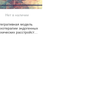
Нет в наличии
тегративная модель
ихотерапии эндогенных
ихических расстройств.
теграция
разовательного,
нитивно-
веденческого и
иходинамического
дходов. Руководство
я врачей