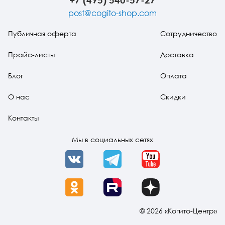
Тревожные расстройства, панические атаки
Психодрама
Психология труда и эргономика
Социальная и организационная психология
post@cogito-shop.com
Сказкотерапия
Психофизиология
Учебная литература
Публичная оферта
Сотрудничество
Другие направления психотерапии
Социальная психология
Классический и юнгианский психоанализ
Прайс-листы
Доставка
Блог
Оплата
Классический, эриксоновский гипноз и НЛП
О нас
Скидки
НЛП
Контакты
Мы в социальных сетях
VK
Telegram
YouTube
OK
Rutube
Dzen
© 2026 «Когито-Центр»