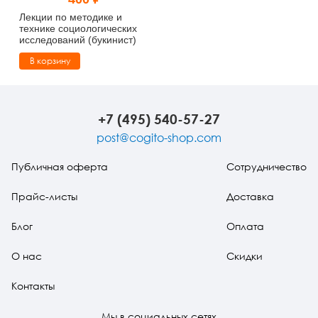
Тревожные расстройства, панические атаки
Психодрама
Психология труда и эргономика
Социальная и организационная психология
Лекции по методике и
технике социологических
исследований (букинист)
Сказкотерапия
Психофизиология
Учебная литература
В корзину
Другие направления психотерапии
Социальная психология
Классический и юнгианский психоанализ
Классический, эриксоновский гипноз и НЛП
+7 (495) 540-57-27
post@cogito-shop.com
НЛП
Публичная оферта
Сотрудничество
Прайс-листы
Доставка
Блог
Оплата
О нас
Скидки
Контакты
Мы в социальных сетях