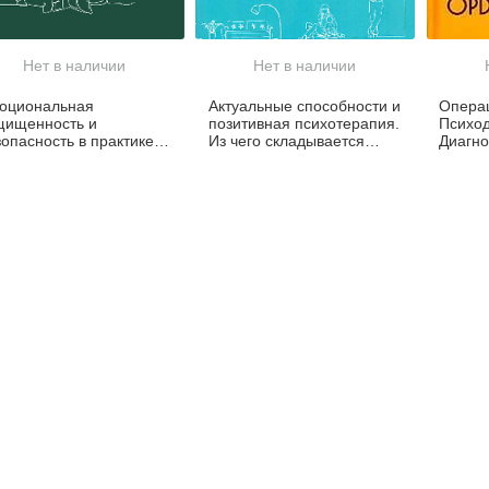
Нет в наличии
Нет в наличии
оциональная
Актуальные способности и
Опера
щищенность и
позитивная психотерапия.
Психо
зопасность в практике
Из чего складывается
Диагно
ихотерапевта
личность
Руково
диагно
плани