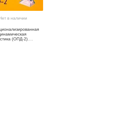
Нет в наличии
ционализированная
динамическая
стика (ОПД-2).
дство по
стике и
рованию терапии