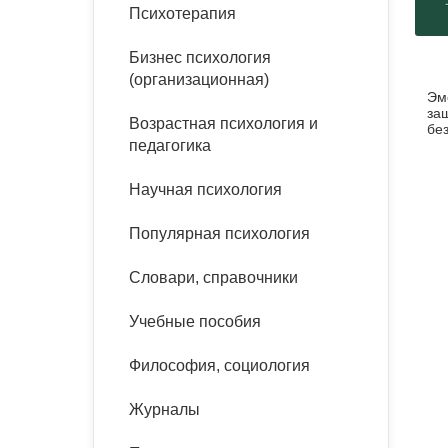
букинист
Психотерапия
Расстройства пищевого
Песочная терапия
Психология труда и
поведения
Психология развития
эргономика
Бизнес психология
Психодрама
(организационная)
Эм
Тревожные расстройства,
Социальная и
Психофизиология
за
панические атаки
организационная психология
Возрастная психология и
Сказкотерапия
бе
педагогика
пс
Социальная психология
Учебная литература
Другие направления
Научная психология
психотерапии
Классический и юнгианский
психоанализ
Популярная психология
Классический, эриксоновский
гипноз и НЛП
Словари, справочники
НЛП
Учебные пособия
Философия, социология
Журналы