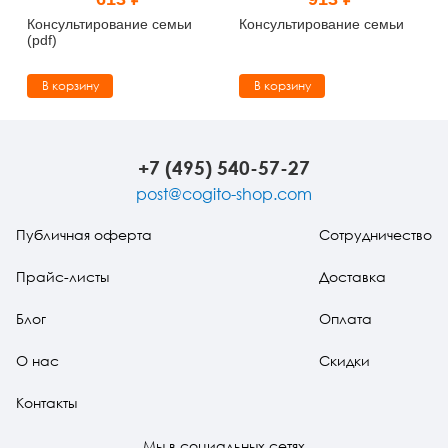
Тревожные расстройства, панические атаки
Психодрама
Психология труда и эргономика
Социальная и организационная психология
Консультирование семьи
Консультирование семьи
(pdf)
Сказкотерапия
Психофизиология
Учебная литература
В корзину
В корзину
Другие направления психотерапии
Социальная психология
Классический и юнгианский психоанализ
Классический, эриксоновский гипноз и НЛП
+7 (495) 540-57-27
post@cogito-shop.com
НЛП
Публичная оферта
Сотрудничество
Прайс-листы
Доставка
Блог
Оплата
О нас
Скидки
Контакты
Мы в социальных сетях