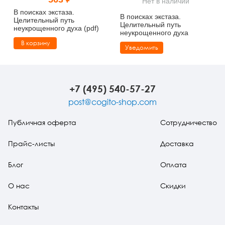
Нет в наличии
Тревожные расстройства, панические атаки
Психодрама
Психология труда и эргономика
Социальная и организационная психология
В поисках экстаза.
В поисках экстаза.
Целительный путь
Целительный путь
неукрощенного духа (pdf)
Сказкотерапия
Психофизиология
Учебная литература
неукрощенного духа
В корзину
Уведомить
Другие направления психотерапии
Социальная психология
Классический и юнгианский психоанализ
Классический, эриксоновский гипноз и НЛП
+7 (495) 540-57-27
НЛП
post@cogito-shop.com
Публичная оферта
Сотрудничество
Прайс-листы
Доставка
Блог
Оплата
О нас
Скидки
Контакты